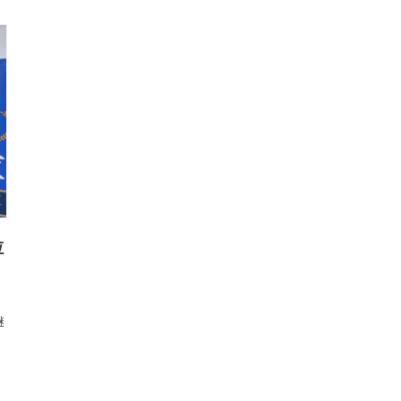
り湯がある状態で外気温が氷点下になると、凍結防止運転が自
動で作動します。
万が一凍結した場合給湯栓を少し開けて、
自然解凍…
位
ホ
継
代
も