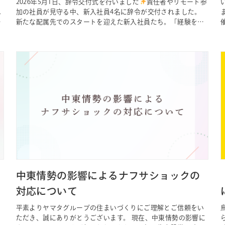
2026年5月1日、辞令交付式を行いました
責任者やリモート参
し
加の社員が見守る中、新入社員4名に辞令が交付されました。
い
新たな配属先でのスタートを迎えた新入社員たち。「経験を積
み、会社に貢献できる人材になりたい」と、それぞれがこれか
らの意気込みを語ってくれました
ヤマタグループでは、これ
からも社員一人ひとりが自分らしく成長し、活躍できる環境づ
くりに取り組ん…
中東情勢の影響によるナフサショックの
対応について
平素よりヤマタグループの住まいづくりにご理解とご信頼をい
ただき、誠にありがとうございます。 現在、中東情勢の影響に