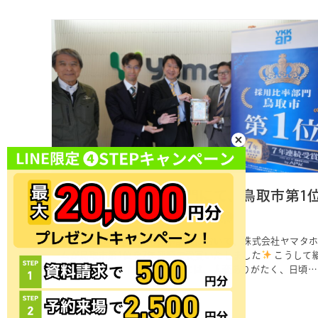
ださい。 今後ともク…
YKK ap 採用比率部門にて、鳥取市第1
を7年連続で受賞しました
このたび、YKK ap 採用比率部門において、株式会社ヤマタ
ームが鳥取市第1位を7年連続で受賞いたしました
こうして
続して評価をいただけましたことは、大変ありがたく、日頃よ
り支えてくださっているお客様や 関係各社の皆さまのおかげ
と、心より感謝しております。 表彰式には、ヤマタグループ
表の山田雄作が出席し、クローバー住工房鳥取店 店長の山内