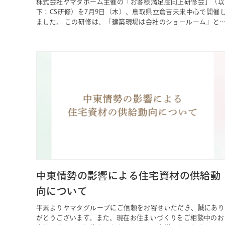
株式会社ヤマタホーム主催の「お客様満足度向上研修会」（以
下：CS研修）を7月9日（木）、鳥取県立倉吉未来中心で開催
ました。 この研修は、「建築現場は会社のショールーム」と
う考えのもと、お施主様や見学に訪れる方、そして地域の皆さ
まにも安心してご覧いただける現場づくりや、心のこもったお
客様対応を目指して年に2回実施。 11回目の開催となった今
回は、ヤマタグ…
中東情勢の影響による住宅資材の供給動
向について
平素よりヤマタグループにご信頼をお寄せいただき、誠にあり
がとうございます。また、現在お住まいづくりをご相談中のお