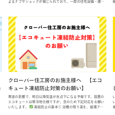
よるナフサショックが報じられており、一部の住宅設備・建材
において供給面への影響が懸念されています。 先行きが見通し
に
づらい国際情勢ではありますが、ヤマタグループでは全社を挙
げて情報収集および関係各社との連携を強化し、お客様の家づ
くりに極力支障が生じ…
クローバー住工房のお施主様へ 【エコ
キュート凍結防止対策のお願い】
顧
雪
寒波の影響で、明日以降気温が氷点下になる予報です。設置の
エコキュートは寒冷地仕様ですが、念のため下記対応をお願い
いたします。
凍結防止の基本① 浴槽の残り湯を、循環アダ
プター（循環口）の上 10cm以上 残しておいてください。② 残