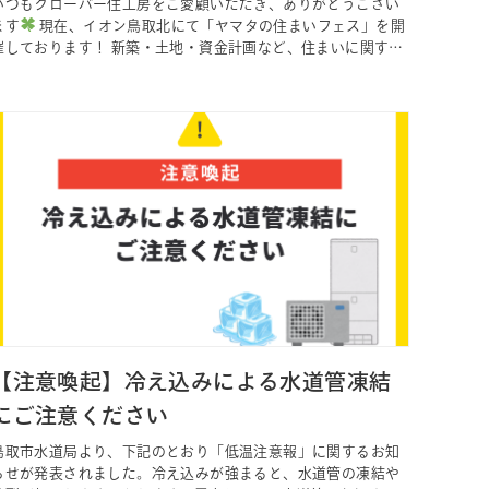
いつもクローバー住工房をご愛顧いただき、ありがとうござい
ます
現在、イオン鳥取北にて「ヤマタの住まいフェス」を開
催しております！ 新築・土地・資金計画など、住まいに関する
ご相談を気軽にしていただけるイベントとなっております。 ま
た、地震発生時の揺れを体感できる「制震疑似体験」をはじ
め、ご家族で楽しめるガラポン抽選会やお菓子すくい、出張雑
貨販売など、イベント…
【注意喚起】冷え込みによる水道管凍結
にご注意ください
鳥取市水道局より、下記のとおり「低温注意報」に関するお知
らせが発表されました。冷え込みが強まると、水道管の凍結や