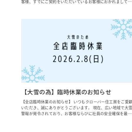
客様、すでにご契約をいただいているお客様におかれまして
は、大切な家づくりを私たちに託していただいておりますこ
と、心より感謝申し上げます。 ここ最近の中東情勢の緊迫化
より、住宅づくりに関わるさまざまな資材や設備に、供給面・
価格面の両方で影響が出始め…
【大雪の為】臨時休業のお知らせ
【全店臨時休業のお知らせ】 いつもクローバー住工房をご愛
いただき、誠にありがとうございます。 現在、広い地域で大
警報が発令されており、お客様ならびに社員の安全確保を最優
先に判断し、本日、全店舗を臨時休業とさせていただきます。
皆さまにおかれましても、外出の際は十分お気をつていただ
き、どうか無理をなさらず、あたたかくして安全にお過ごしく