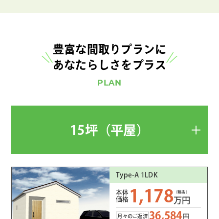
豊富な間取りプランに
あなたらしさをプラス
PLAN
15坪（平屋）
Type-A 1LDK
1,178
本体
（税抜）
価格
万円
36,584
円
月々のご返済