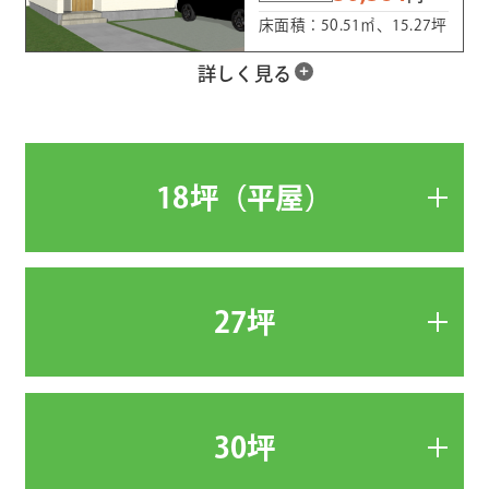
床面積：50.51㎡、15.27坪
詳しく見る
18坪（平屋）
27坪
30坪