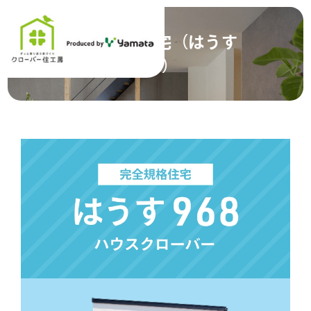
完全規格住宅（はうす
968）