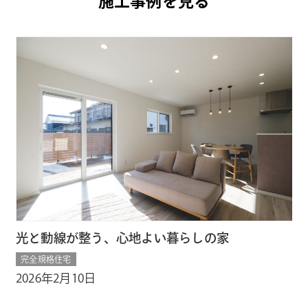
施工事例を見る
光と動線が整う、心地よい暮らしの家
す
完全規格住宅
完
2026年2月10日
2