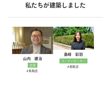
私たちが建築しました
島﨑 彩羽
山内 建治
コーディネーター
店長
鳥取店
鳥取店