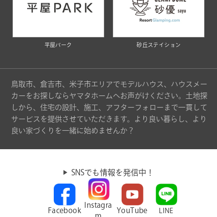
平屋パーク
砂丘ステイション
鳥取市、倉吉市、米子市エリアでモデルハウス、ハウスメー
カーをお探しならヤマタホームへお声がけください。土地探
しから、住宅の設計、施工、アフターフォローまで一貫して
サービスを提供させていただきます。より良い暮らし、より
良い家づくりを一緒に始めませんか？
SNSでも情報を発信中！
Instagra
Facebook
YouTube
LINE
m