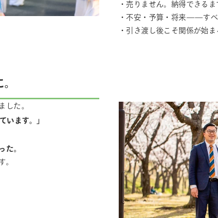
・売りません。納得できるま
・不安・予算・将来——すべ
・引き渡し後こそ関係が始ま
に。
ました。
ています。」
った。
す。