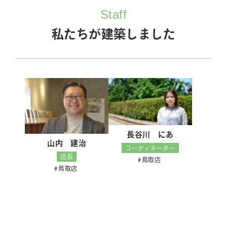
Staff
私たちが建築しました
長谷川 にあ
山内 建治
コーディネーター
店長
鳥取店
鳥取店