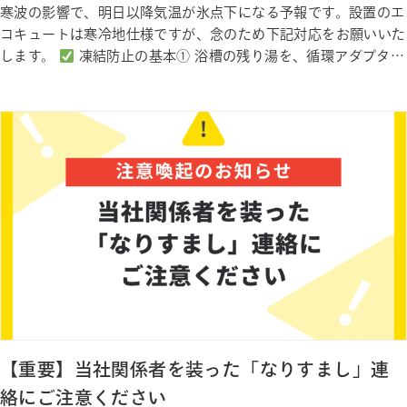
寒波の影響で、明日以降気温が氷点下になる予報です。設置のエ
コキュートは寒冷地仕様ですが、念のため下記対応をお願いいた
します。
凍結防止の基本① 浴槽の残り湯を、循環アダプター
（循環口）の上 10cm以上 残しておいてください。② 残り湯が
ある状態で外気温が氷点下になると、凍結防止運転が自動で作動
します。
万が一凍結した場合給湯栓を少し開けて、自然解
凍…
【重要】当社関係者を装った「なりすまし」連
絡にご注意ください