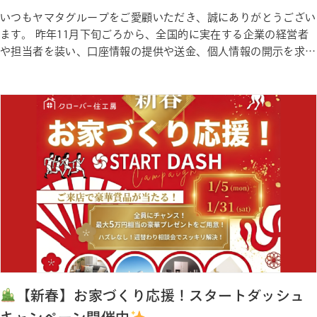
いつもヤマタグループをご愛顧いただき、誠にありがとうござい
ます。 昨年11月下旬ごろから、全国的に実在する企業の経営者
や担当者を装い、口座情報の提供や送金、個人情報の開示を求め
る「なりすまし」メールが頻発しています。2026年1月現在、ヤ
マタグループ関係者（会長 山田時好、代表 山田雄作、社員等）
になりすました第三者が、メール等を通じて連絡を行い、口座情
報の…
【新春】お家づくり応援！スタートダッシュ