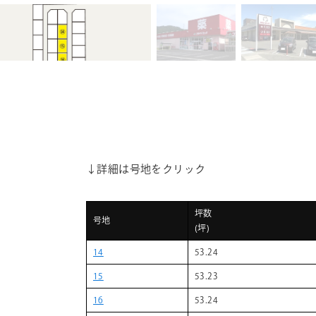
↓詳細は号地をクリック
坪数
号地
(坪)
14
53.24
15
53.23
16
53.24