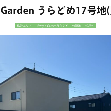
yle Garden うらどめ17号
鳥取エリア
Lifestyle Gardenうらどめ
分譲地
50坪～