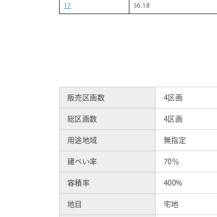
17
56.18
販売区画数
4区画
総区画数
4区画
用途地域
無指定
建ぺい率
70％
容積率
400%
地目
宅地