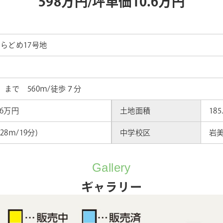
598万円/坪単価10.6
万円
denうらどめ17号地
まで 560ｍ/徒歩７分
.6万円
土地面積
185
8ｍ/19分)
中学校区
岩美
Gallery
ギャラリー