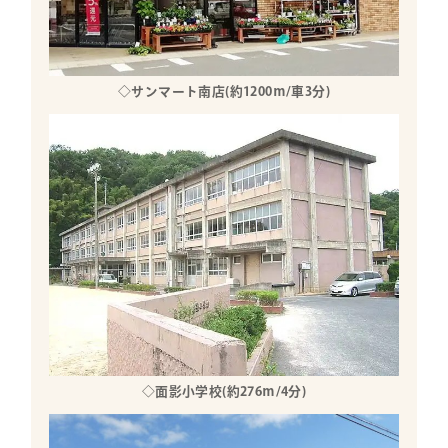
◇サンマート南店(約1200ｍ/車3分)
◇面影小学校(約276ｍ/4分)