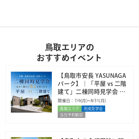
鳥取エリアの
おすすめイベント
【鳥取市安長 YASUNAGA
パーク】｜「平屋 vs 二階
建て」二棟同時見学会
近隣だから一度に見える
開催日：7/6(月)~8/31(月)
鳥取エリア
完成見学会
当日予約歓迎