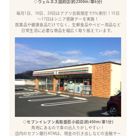
◇ウェルネス国府店(約2300ｍ/車6分)
毎月1日、10日、20日はアプリ会員限定で5％割引！15日
～17日はシニア感謝デーを実施！
医薬品や健康食品だけでなく、生鮮食品やベビー用品など
日常生活に必要な商品を幅広く取り揃えています。
◇セブンイレブン鳥取面影小前店(約450ｍ/車1分)
角地にあるので車の出入りがしやすい！
店内のセブン銀行ATMは、現金の引き出しなどの金融サー