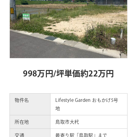
998万円/坪単価約22
万円
物件名
Lifestyle Garden おもかげ5号
地
所在地
鳥取市大杙
交通
最寄り駅「鳥取駅」まで