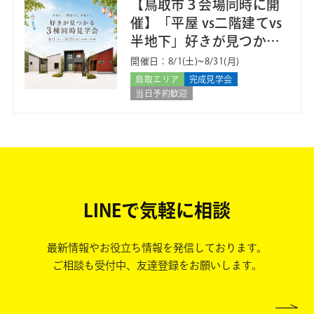
【鳥取市３会場同時に開
催】「平屋 vs二階建てvs
半地下」好きが見つかる
３棟同時見学会
開催日：8/1(土)~8/31(月)
鳥取エリア
完成見学会
当日予約歓迎
LINEで気軽に相談
最新情報やお役立ち情報を発信しております。
ご相談も受付中、友達登録をお願いします。