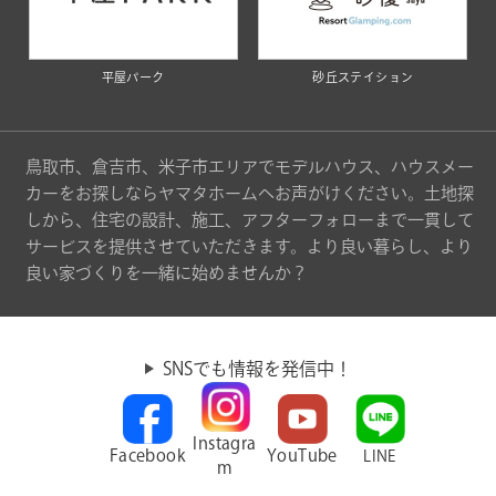
平屋パーク
砂丘ステイション
鳥取市、倉吉市、米子市エリアでモデルハウス、ハウスメー
カーをお探しならヤマタホームへお声がけください。土地探
しから、住宅の設計、施工、アフターフォローまで一貫して
サービスを提供させていただきます。より良い暮らし、より
良い家づくりを一緒に始めませんか？
SNSでも情報を発信中！
Instagra
Facebook
YouTube
LINE
m