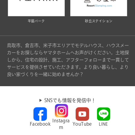
平屋パーク
砂丘ステイション
鳥取市、倉吉市、米子市エリアでモデルハウス、ハウスメー
カーをお探しならヤマタホームへお声がけください。土地探
しから、住宅の設計、施工、アフターフォローまで一貫して
サービスを提供させていただきます。より良い暮らし、より
良い家づくりを一緒に始めませんか？
SNSでも情報を発信中！
Instagra
Facebook
YouTube
LINE
m