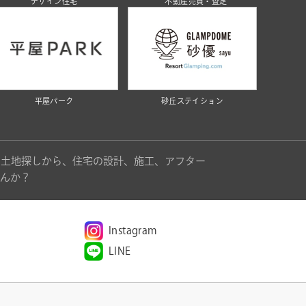
デザイン住宅
不動産売買・査定
平屋パーク
砂丘ステイション
。土地探しから、住宅の設計、施工、アフター
んか？
Instagram
LINE