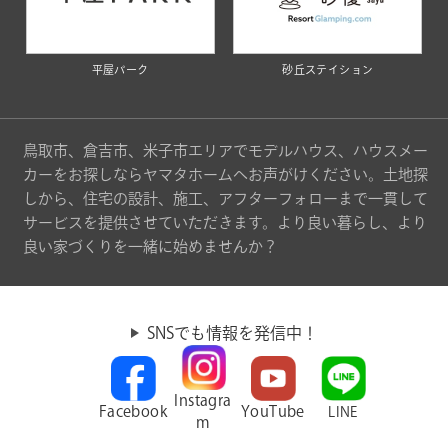
平屋パーク
砂丘ステイション
鳥取市、倉吉市、米子市エリアでモデルハウス、ハウスメー
カーをお探しならヤマタホームへお声がけください。土地探
しから、住宅の設計、施工、アフターフォローまで一貫して
サービスを提供させていただきます。より良い暮らし、より
良い家づくりを一緒に始めませんか？
SNSでも情報を発信中！
Instagra
Facebook
YouTube
LINE
m