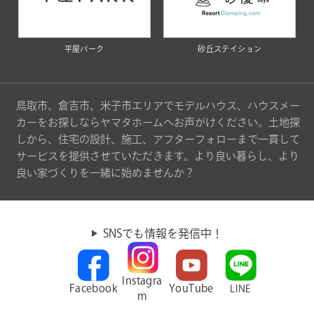
平屋パーク
砂丘ステイション
鳥取市、倉吉市、米子市エリアでモデルハウス、ハウスメー
カーをお探しならヤマタホームへお声がけください。土地探
しから、住宅の設計、施工、アフターフォローまで一貫して
サービスを提供させていただきます。より良い暮らし、より
良い家づくりを一緒に始めませんか？
SNSでも情報を発信中！
Instagra
Facebook
YouTube
LINE
m