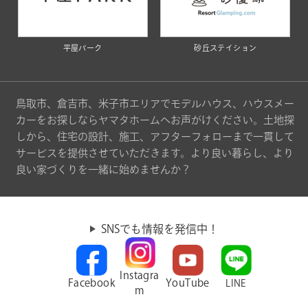
平屋パーク
砂丘ステイション
鳥取市、倉吉市、米子市エリアでモデルハウス、ハウスメー
カーをお探しならヤマタホームへお声がけください。土地探
しから、住宅の設計、施工、アフターフォローまで一貫して
サービスを提供させていただきます。より良い暮らし、より
良い家づくりを一緒に始めませんか？
SNSでも情報を発信中！
Instagra
Facebook
YouTube
LINE
m