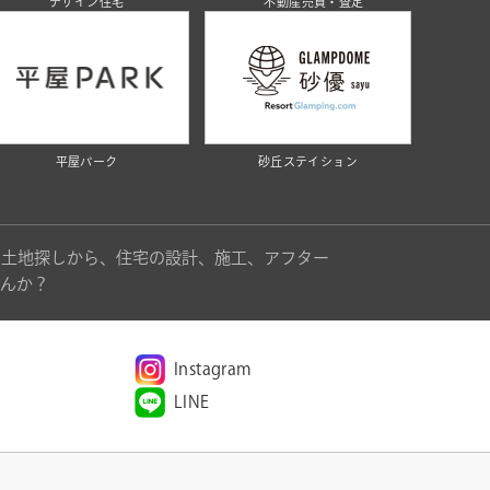
デザイン住宅
不動産売買・査定
平屋パーク
砂丘ステイション
。土地探しから、住宅の設計、施工、アフター
んか？
Instagram
LINE