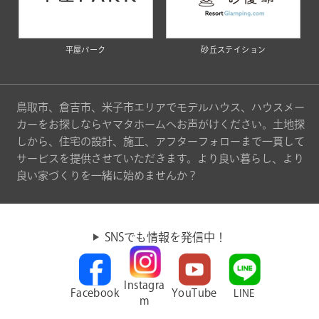
平屋パーク
砂丘ステイション
鳥取市、倉吉市、米子市エリアでモデルハウス、ハウスメー
カーをお探しならヤマタホームへお声がけください。土地探
しから、住宅の設計、施工、アフターフォローまで一貫して
サービスを提供させていただきます。より良い暮らし、より
良い家づくりを一緒に始めませんか？
SNSでも情報を発信中！
Instagra
Facebook
YouTube
LINE
m