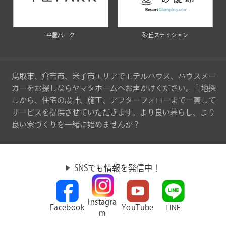
平屋パーク
砂丘ステイション
鳥取市、倉吉市、米子市エリアでモデルハウス、ハウスメー
カーをお探しならヤマタホームへお声がけください。土地探
しから、住宅の設計、施工、アフターフォローまで一貫して
サービスを提供させていただきます。より良い暮らし、より
良い家づくりを一緒に始めませんか？
SNSでも情報を発信中！
Instagra
Facebook
YouTube
LINE
m