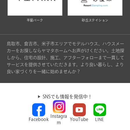
平屋パーク
砂丘ステイション
鳥取市、倉吉市、米子市エリアでモデルハウス、ハウスメー
カーをお探しならヤマタホームへお声がけください。土地探
しから、住宅の設計、施工、アフターフォローまで一貫して
サービスを提供させていただきます。より良い暮らし、より
良い家づくりを一緒に始めませんか？
SNSでも情報を発信中！
Instagra
Facebook
YouTube
LINE
m