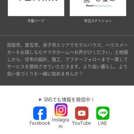
平屋パーク
砂丘ステイション
鳥取市、倉吉市、米子市エリアでモデルハウス、ハウスメー
カーをお探しならヤマタホームへお声がけください。土地探
しから、住宅の設計、施工、アフターフォローまで一貫して
サービスを提供させていただきます。より良い暮らし、より
良い家づくりを一緒に始めませんか？
SNSでも情報を発信中！
Instagra
Facebook
YouTube
LINE
m