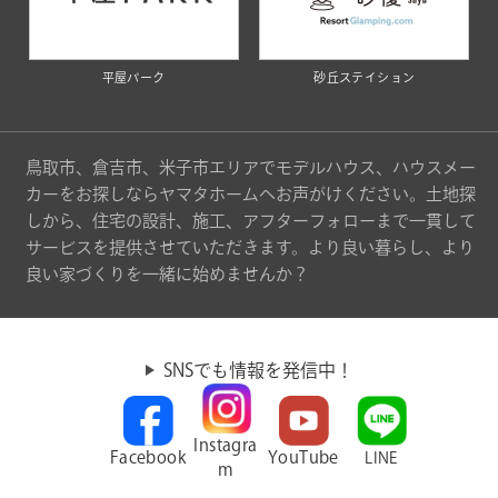
平屋パーク
砂丘ステイション
鳥取市、倉吉市、米子市エリアでモデルハウス、ハウスメー
カーをお探しならヤマタホームへお声がけください。土地探
しから、住宅の設計、施工、アフターフォローまで一貫して
サービスを提供させていただきます。より良い暮らし、より
良い家づくりを一緒に始めませんか？
SNSでも情報を発信中！
Instagra
Facebook
YouTube
LINE
m