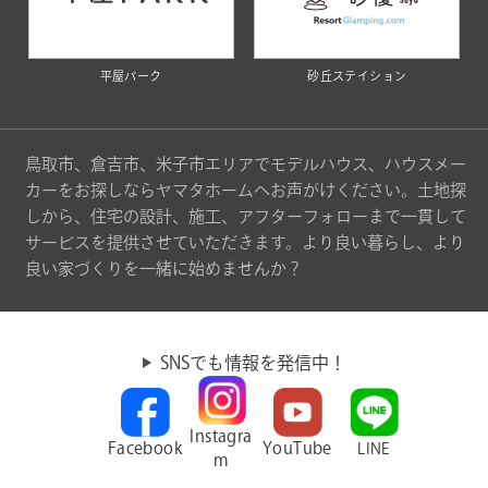
平屋パーク
砂丘ステイション
鳥取市、倉吉市、米子市エリアでモデルハウス、ハウスメー
カーをお探しならヤマタホームへお声がけください。土地探
しから、住宅の設計、施工、アフターフォローまで一貫して
サービスを提供させていただきます。より良い暮らし、より
良い家づくりを一緒に始めませんか？
SNSでも情報を発信中！
Instagra
Facebook
YouTube
LINE
m