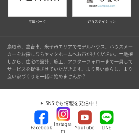
平屋パーク
砂丘ステイション
鳥取市、倉吉市、米子市エリアでモデルハウス、ハウスメー
カーをお探しならヤマタホームへお声がけください。土地探
しから、住宅の設計、施工、アフターフォローまで一貫して
サービスを提供させていただきます。より良い暮らし、より
良い家づくりを一緒に始めませんか？
SNSでも情報を発信中！
Instagra
Facebook
YouTube
LINE
m