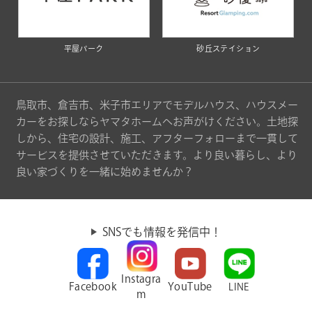
平屋パーク
砂丘ステイション
鳥取市、倉吉市、米子市エリアでモデルハウス、ハウスメー
カーをお探しならヤマタホームへお声がけください。土地探
しから、住宅の設計、施工、アフターフォローまで一貫して
サービスを提供させていただきます。より良い暮らし、より
良い家づくりを一緒に始めませんか？
SNSでも情報を発信中！
Instagra
Facebook
YouTube
LINE
m