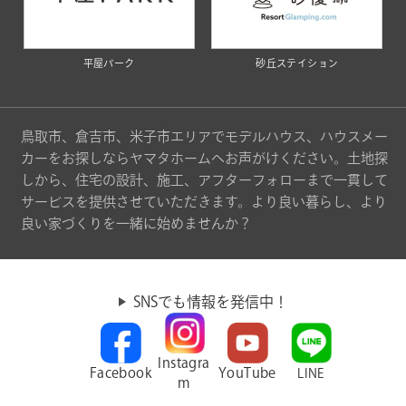
平屋パーク
砂丘ステイション
鳥取市、倉吉市、米子市エリアでモデルハウス、ハウスメー
カーをお探しならヤマタホームへお声がけください。土地探
しから、住宅の設計、施工、アフターフォローまで一貫して
サービスを提供させていただきます。より良い暮らし、より
良い家づくりを一緒に始めませんか？
SNSでも情報を発信中！
Instagra
Facebook
YouTube
LINE
m