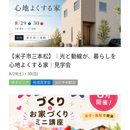
【米子市三本松】｜光と動線が、暮らしを
心地よくする家｜見学会
8/29(土)・30(日)
米子エリア
完成見学会
当日予約歓迎