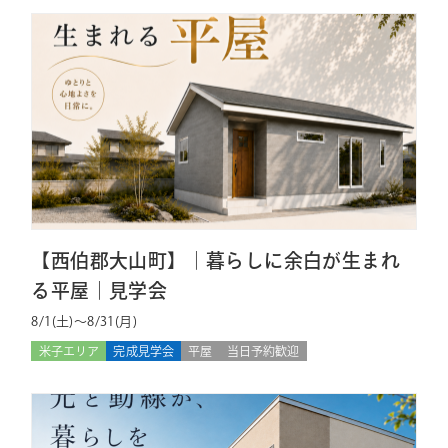
【西伯郡大山町】｜暮らしに余白が生まれ
る平屋｜見学会
8/1(土)〜8/31(月)
米子エリア
完成見学会
平屋
当日予約歓迎