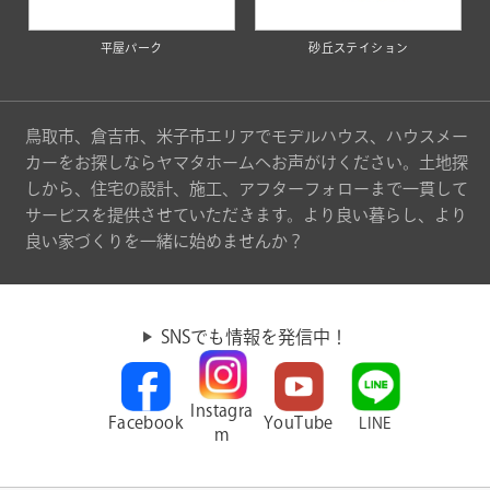
平屋パーク
砂丘ステイション
鳥取市、倉吉市、米子市エリアでモデルハウス、ハウスメー
カーをお探しならヤマタホームへお声がけください。土地探
しから、住宅の設計、施工、アフターフォローまで一貫して
サービスを提供させていただきます。より良い暮らし、より
良い家づくりを一緒に始めませんか？
SNSでも情報を発信中！
Instagra
Facebook
YouTube
LINE
m