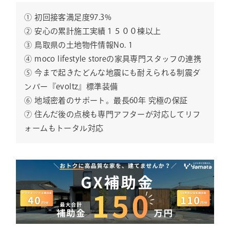
① 初回接客満足度97.3%
② 安心の累計施工実績１５００棟以上
③ 鳥取県の土地物件情報No. 1
④ moco lifestyle storeの家具専門スタッフの連携
⑤ 今まで起きたどんな地震にも耐えられる制震ダ
ンパー『evoltz』標準装備
⑥ 地域密着のサポート。最長60年 究極の保証
⑦ 住んだ後の点検も専門アフターが対応してリフ
ォームもトータル対応