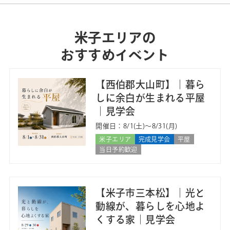
米子エリアの
おすすめイベント
【西伯郡大山町】｜暮ら
しに余白が生まれる平屋
｜見学会
開催日：8/1(土)〜8/31(月)
米子エリア
完成見学会
平屋
当日予約歓迎
【米子市三本松】｜光と
動線が、暮らしを心地よ
くする家｜見学会