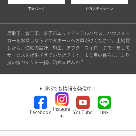
平屋パーク
砂丘ステイション
鳥取市、倉吉市、米子市エリアでモデルハウス、ハウスメー
カーをお探しならヤマタホームへお声がけください。土地探
しから、住宅の設計、施工、アフターフォローまで一貫して
サービスを提供させていただきます。より良い暮らし、より
良い家づくりを一緒に始めませんか？
SNSでも情報を発信中！
Instagra
Facebook
YouTube
LINE
m