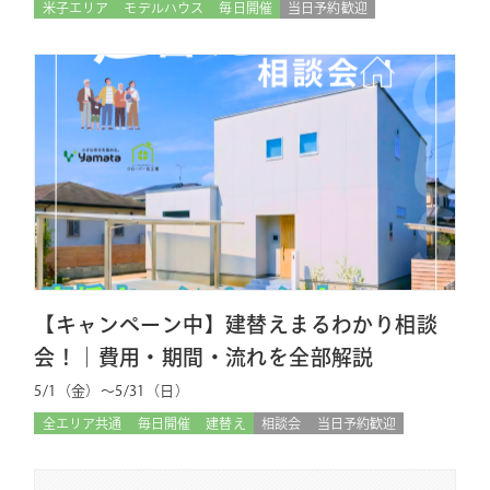
米子エリア
モデルハウス
毎日開催
当日予約歓迎
【キャンペーン中】建替えまるわかり相談
会！｜費用・期間・流れを全部解説
5/1（金）〜5/31（日）
全エリア共通
毎日開催
建替え
相談会
当日予約歓迎