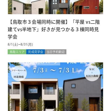
【鳥取市３会場同時に開催】「平屋 vs二階
建てvs半地下」好きが見つかる３棟同時見
学会
8/1(土)~8/31(月)
鳥取エリア
完成見学会
当日予約歓迎