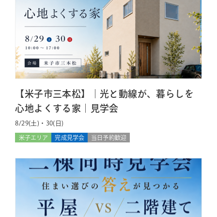
【米子市三本松】｜光と動線が、暮らしを
心地よくする家｜見学会
8/29(土)・30(日)
米子エリア
完成見学会
当日予約歓迎