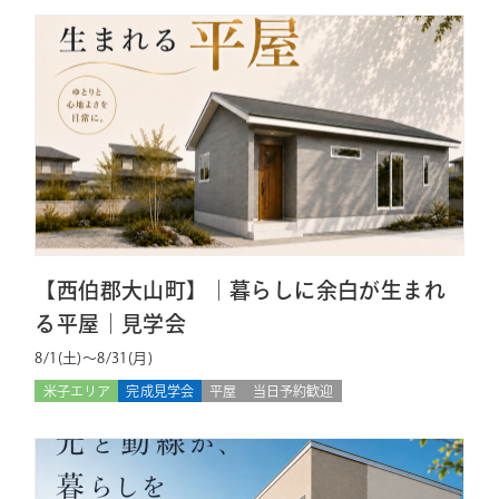
【西伯郡大山町】｜暮らしに余白が生まれ
る平屋｜見学会
8/1(土)〜8/31(月)
米子エリア
完成見学会
平屋
当日予約歓迎