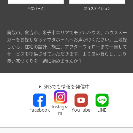
平屋パーク
砂丘ステイション
鳥取市、倉吉市、米子市エリアでモデルハウス、ハウスメー
カーをお探しならヤマタホームへお声がけください。土地探
しから、住宅の設計、施工、アフターフォローまで一貫して
サービスを提供させていただきます。より良い暮らし、より
良い家づくりを一緒に始めませんか？
SNSでも情報を発信中！
Instagra
Facebook
YouTube
LINE
m