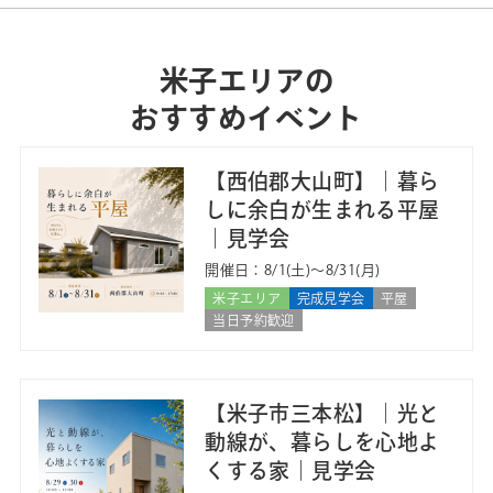
米子エリアの
おすすめイベント
【西伯郡大山町】｜暮ら
しに余白が生まれる平屋
｜見学会
開催日：8/1(土)〜8/31(月)
米子エリア
完成見学会
平屋
当日予約歓迎
【米子市三本松】｜光と
動線が、暮らしを心地よ
くする家｜見学会