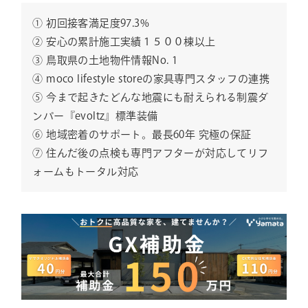
① 初回接客満足度97.3%
② 安心の累計施工実績１５００棟以上
③ 鳥取県の土地物件情報No. 1
④ moco lifestyle storeの家具専門スタッフの連携
⑤ 今まで起きたどんな地震にも耐えられる制震ダ
ンパー『evoltz』標準装備
⑥ 地域密着のサポート。最長60年 究極の保証
⑦ 住んだ後の点検も専門アフターが対応してリフ
ォームもトータル対応