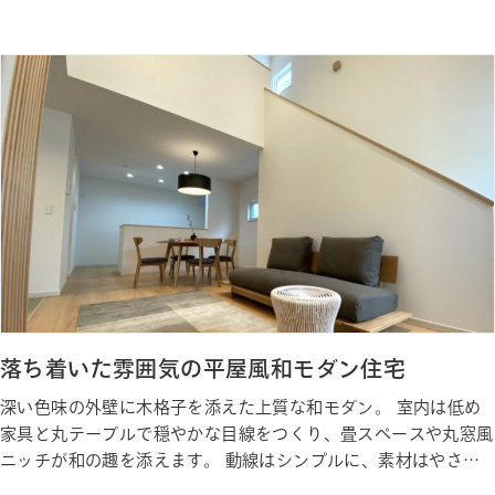
カラーを取り入れることで、 空間にメリハリと高級感をプラス
した、”シンプルなのに個性が光る”お家になりました。 Gallery
ギャラリー Photo Gallery ギャラリー Sta…
落ち着いた雰囲気の平屋風和モダン住宅
深い色味の外壁に木格子を添えた上質な和モダン。 室内は低め
家具と丸テーブルで穏やかな目線をつくり、畳スペースや丸窓風
ニッチが和の趣を添えます。 動線はシンプルに、素材はやさし
く。日常にすっと馴染む“平屋風”の住まいです。 Gallery ギャラ