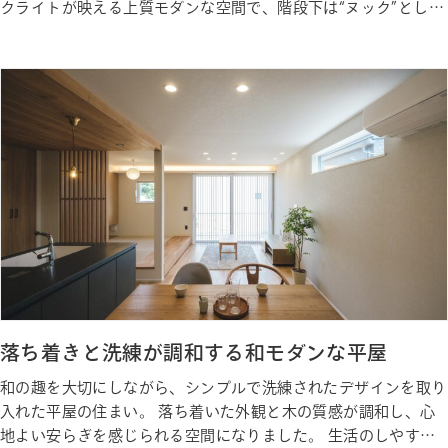
クライトが映える上質モダンな空間で、階段下は“ヌック”として
くつろげます◎ 玄関の土間クロークからLDKへ回遊できる動線
と、ダイニング一体キッチンで、片付けも配膳もスムーズに暮ら
せます♪ Gallery ギャラリー Photo Gallery…
落ち着きと洗練が調和する和モダンな平屋
和の趣を大切にしながら、シンプルで洗練されたデザインを取り
入れた平屋の住まい。 落ち着いた外観と木の質感が調和し、心
地よい安らぎを感じられる空間になりました。 生活のしやす