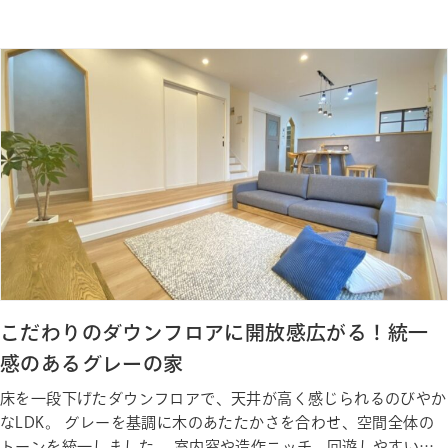
さ・導線にもこだわり、ゆったりとした時間が流れる和モダンな
暮らしを楽しめます。 Gallery ギャラリー Photo Gallery ギャラ
リー Staff 私たちが建築しました
こだわりのダウンフロアに開放感広がる！統一
感のあるグレーの家
床を一段下げたダウンフロアで、天井が高く感じられるのびやか
なLDK。 グレーを基調に木のあたたかさを合わせ、空間全体の
トーンを統一しました。 室内窓や造作ニッチ、回遊しやすい動