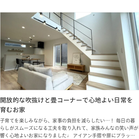
毎日の家事を短く、家族の時間を長くする住まいです。 Gallery
ギャラリー Photo Gallery ギャラリー Staff 私たちが建築しまし
た
開放的な吹抜けと畳コーナーで心地よい日常を
育むお家
子育てを楽しみながら、家事の負担を減らしたい…！ 毎日の暮
らしがスムーズになる工夫を取り入れて、家族みんなの笑い声が
響く心地よいお家になりました♩ アイアン手摺や扉にブラック