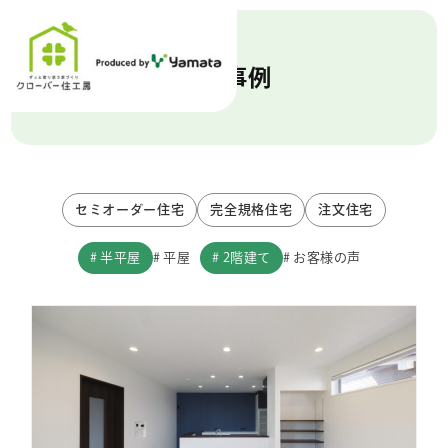
施工事例
セミオーダー住宅
完全規格住宅
注文住宅
半平屋
2階建て
平屋
お客様の声