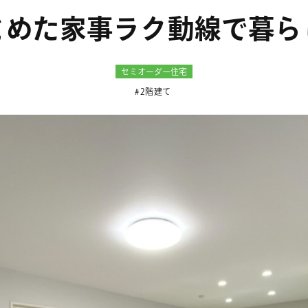
とめた家事ラク動線で暮ら
セミオーダー住宅
2階建て