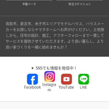
平屋パーク
砂丘ステイション
鳥取市、倉吉市、米子市エリアでモデルハウス、ハウスメー
カーをお探しならヤマタホームへお声がけください。土地探
しから、住宅の設計、施工、アフターフォローまで一貫して
サービスを提供させていただきます。より良い暮らし、より
良い家づくりを一緒に始めませんか？
SNSでも情報を発信中！
Instagra
Facebook
YouTube
LINE
m