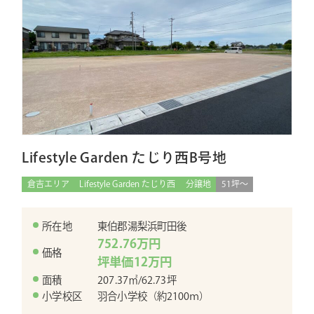
Lifestyle Garden たじり西B号地
倉吉エリア
Lifestyle Garden たじり西
分譲地
51坪〜
所在地
東伯郡湯梨浜町田後
752.76万円
価格
坪単価12万円
面積
207.37㎡/62.73坪
小学校区
羽合小学校（約2100ｍ）