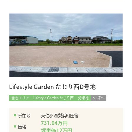
Lifestyle Garden たじり西D号地
倉吉エリア
Lifestyle Garden たじり西
分譲地
51坪〜
所在地
東伯郡湯梨浜町田後
731.04万円
価格
坪単価12万円