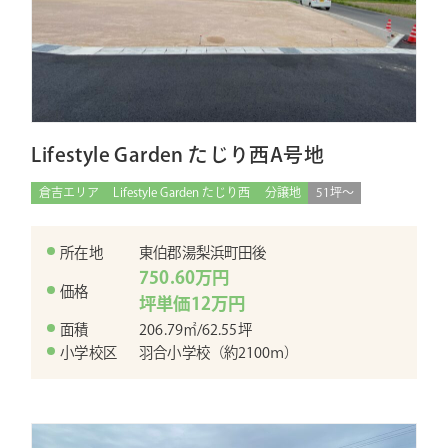
Lifestyle Garden たじり西A号地
倉吉エリア
Lifestyle Garden たじり西
分譲地
51坪〜
所在地
東伯郡湯梨浜町田後
750.60万円
価格
坪単価12万円
面積
206.79㎡/62.55坪
小学校区
羽合小学校（約2100ｍ）