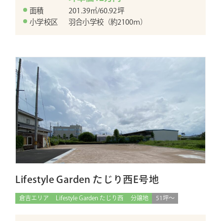
面積
201.39㎡/60.92坪
小学校区
羽合小学校（約2100ｍ）
Lifestyle Garden たじり西E号地
倉吉エリア
Lifestyle Garden たじり西
分譲地
51坪〜