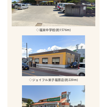
◇福米中学校(約1576ｍ)
◇ジョイフル米子福原店(約220ｍ)