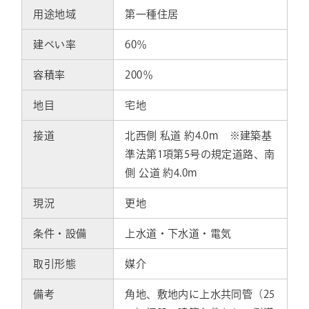
用途地域
第一種住居
建ぺい率
60％
容積率
200％
地目
宅地
接道
北西側 私道 約4.0m ※建築基
準法第1項第5号の規定道路、南
側 公道 約4.0m
現況
更地
条件・設備
上水道・下水道・電気
取引形態
媒介
備考
角地、敷地内に上水共同管（25