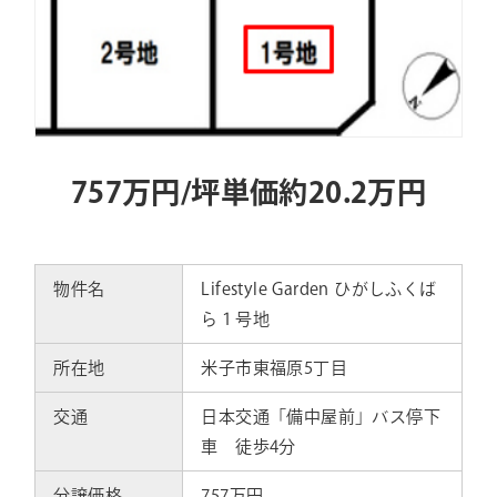
757万円/坪単価約20.2
万円
物件名
Lifestyle Garden ひがしふくば
ら１号地
所在地
米子市東福原5丁目
交通
日本交通「備中屋前」バス停下
車 徒歩4分
分譲価格
757
万円