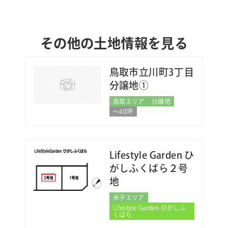
その他の土地情報を見る
鳥取市立川町3丁目
分譲地①
鳥取エリア
分譲地
〜40坪
Lifestyle Garden ひ
がしふくばら２号
地
米子エリア
Lifestyle Garden ひがしふ
くばら