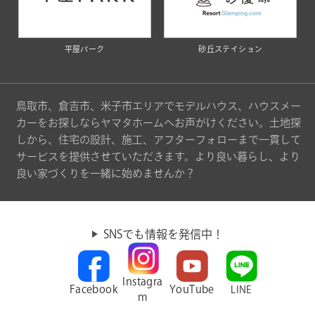
平屋パーク
砂丘ステイション
鳥取市、倉吉市、米子市エリアでモデルハウス、ハウスメー
カーをお探しならヤマタホームへお声がけください。土地探
しから、住宅の設計、施工、アフターフォローまで一貫して
サービスを提供させていただきます。より良い暮らし、より
良い家づくりを一緒に始めませんか？
SNSでも情報を発信中！
Instagra
Facebook
YouTube
LINE
m