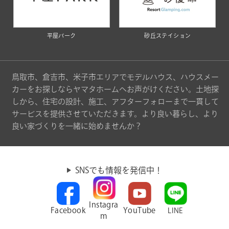
平屋パーク
砂丘ステイション
鳥取市、倉吉市、米子市エリアでモデルハウス、ハウスメー
カーをお探しならヤマタホームへお声がけください。土地探
しから、住宅の設計、施工、アフターフォローまで一貫して
サービスを提供させていただきます。より良い暮らし、より
良い家づくりを一緒に始めませんか？
SNSでも情報を発信中！
Instagra
Facebook
YouTube
LINE
m