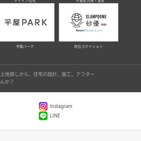
デザイン住宅
不動産売買・査定
平屋パーク
砂丘ステイション
。土地探しから、住宅の設計、施工、アフター
んか？
Instagram
LINE