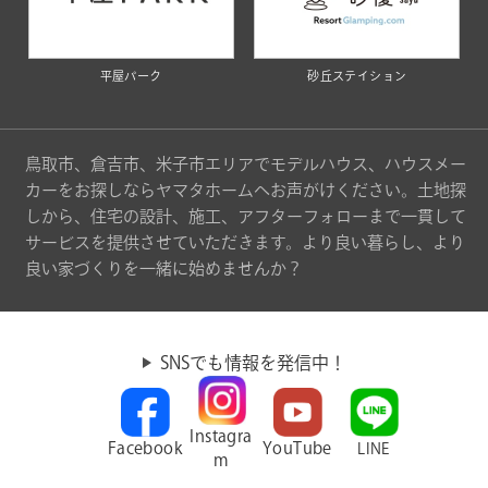
平屋パーク
砂丘ステイション
鳥取市、倉吉市、米子市エリアでモデルハウス、ハウスメー
カーをお探しならヤマタホームへお声がけください。土地探
しから、住宅の設計、施工、アフターフォローまで一貫して
サービスを提供させていただきます。より良い暮らし、より
良い家づくりを一緒に始めませんか？
SNSでも情報を発信中！
Instagra
Facebook
YouTube
LINE
m