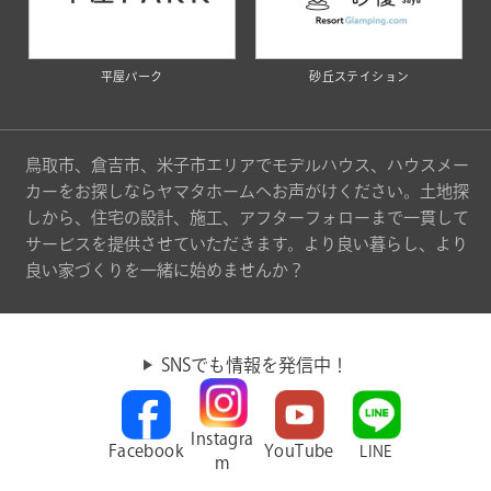
平屋パーク
砂丘ステイション
鳥取市、倉吉市、米子市エリアでモデルハウス、ハウスメー
カーをお探しならヤマタホームへお声がけください。土地探
しから、住宅の設計、施工、アフターフォローまで一貫して
サービスを提供させていただきます。より良い暮らし、より
良い家づくりを一緒に始めませんか？
SNSでも情報を発信中！
Instagra
Facebook
YouTube
LINE
m