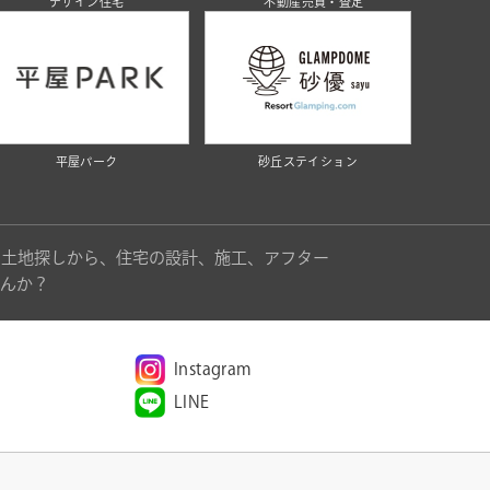
デザイン住宅
不動産売買・査定
平屋パーク
砂丘ステイション
。土地探しから、住宅の設計、施工、アフター
んか？
Instagram
LINE