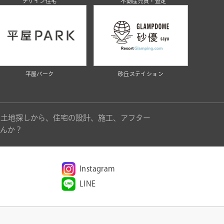
デザイン住宅
不動産売買・査定
平屋パーク
砂丘ステイション
。土地探しから、住宅の設計、施工、アフター
んか？
Instagram
LINE