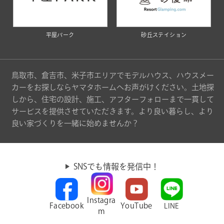
平屋パーク
砂丘ステイション
鳥取市、倉吉市、米子市エリアでモデルハウス、ハウスメー
カーをお探しならヤマタホームへお声がけください。土地探
しから、住宅の設計、施工、アフターフォローまで一貫して
サービスを提供させていただきます。より良い暮らし、より
良い家づくりを一緒に始めませんか？
SNSでも情報を発信中！
Instagra
Facebook
YouTube
LINE
m