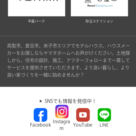
平屋パーク
砂丘ステイション
鳥取市、倉吉市、米子市エリアでモデルハウス、ハウスメー
カーをお探しならヤマタホームへお声がけください。土地探
しから、住宅の設計、施工、アフターフォローまで一貫して
サービスを提供させていただきます。より良い暮らし、より
良い家づくりを一緒に始めませんか？
SNSでも情報を発信中！
Instagra
Facebook
YouTube
LINE
m