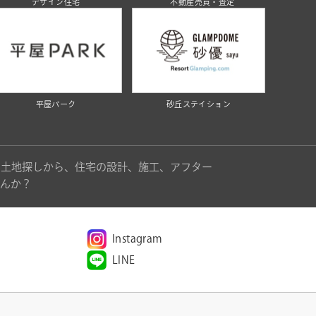
デザイン住宅
不動産売買・査定
平屋パーク
砂丘ステイション
。土地探しから、住宅の設計、施工、アフター
んか？
Instagram
LINE