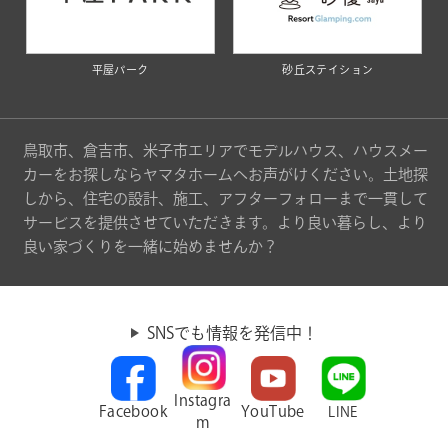
平屋パーク
砂丘ステイション
鳥取市、倉吉市、米子市エリアでモデルハウス、ハウスメー
カーをお探しならヤマタホームへお声がけください。土地探
しから、住宅の設計、施工、アフターフォローまで一貫して
サービスを提供させていただきます。より良い暮らし、より
良い家づくりを一緒に始めませんか？
SNSでも情報を発信中！
Instagra
Facebook
YouTube
LINE
m