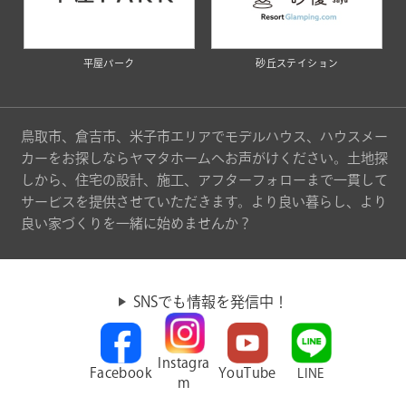
平屋パーク
砂丘ステイション
鳥取市、倉吉市、米子市エリアでモデルハウス、ハウスメー
カーをお探しならヤマタホームへお声がけください。土地探
しから、住宅の設計、施工、アフターフォローまで一貫して
サービスを提供させていただきます。より良い暮らし、より
良い家づくりを一緒に始めませんか？
SNSでも情報を発信中！
Instagra
Facebook
YouTube
LINE
m