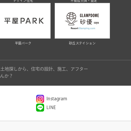
デザイン住宅
不動産売買・査定
平屋パーク
砂丘ステイション
。土地探しから、住宅の設計、施工、アフター
んか？
Instagram
LINE