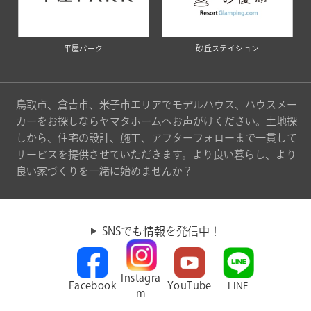
平屋パーク
砂丘ステイション
鳥取市、倉吉市、米子市エリアでモデルハウス、ハウスメー
カーをお探しならヤマタホームへお声がけください。土地探
しから、住宅の設計、施工、アフターフォローまで一貫して
サービスを提供させていただきます。より良い暮らし、より
良い家づくりを一緒に始めませんか？
SNSでも情報を発信中！
Instagra
Facebook
YouTube
LINE
m