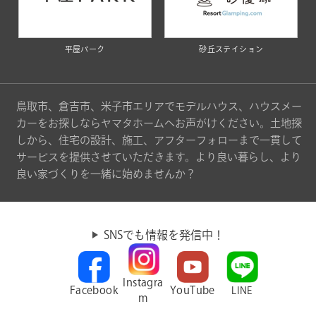
平屋パーク
砂丘ステイション
鳥取市、倉吉市、米子市エリアでモデルハウス、ハウスメー
カーをお探しならヤマタホームへお声がけください。土地探
しから、住宅の設計、施工、アフターフォローまで一貫して
サービスを提供させていただきます。より良い暮らし、より
良い家づくりを一緒に始めませんか？
SNSでも情報を発信中！
Instagra
Facebook
YouTube
LINE
m