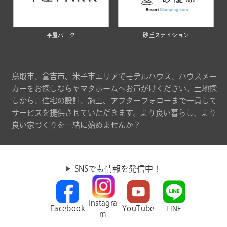
平屋パーク
砂丘ステイション
鳥取市、倉吉市、米子市エリアでモデルハウス、ハウスメー
カーをお探しならヤマタホームへお声がけください。土地探
しから、住宅の設計、施工、アフターフォローまで一貫して
サービスを提供させていただきます。より良い暮らし、より
良い家づくりを一緒に始めませんか？
SNSでも情報を発信中！
Instagra
Facebook
YouTube
LINE
m